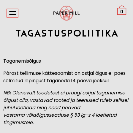
0
Tagastuspoliitika
Taganemisõigus
Pärast tellimuse kättesaamist on ostjal õigus e-poes
sõlmitud lepingust taganeda 14 päeva jooksul.
NB! Olenevalt toodetest ei pruugi ostjal taganemise
õigust olla, vastavad tooted ja teenused tuleb sellisel
juhul loetleda ning need peavad
vastama
võlaõigusseaduse
§ 53 lg-s 4 loetletud
tingimustele.