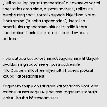
„Tellimuse lepingust taganemine" alt avaneva vormi,
sisestades oma nime, e-posti aadressi, tellimuse
numbri ning soovi korral kaupade kirjelduse. Vormi
kinnitamine ("Kinnita taganemine") loetakse
ametlikuks taganemisavalduseks, mille kohta
saadetakse kinnitus tarbija sisestatud e-posti
aadressile;
- või esitada kauba ostmisest taganemise lihtkirjalik
avaldus ning saata see e-posti aadressile
info@papermill.coffee hiljemalt 14 päeva jooksul
kauba kättesaamisest.
Taganemisnupp on tarbijale kättesaadav kodulehe
esilehe jaluses kogu 14-päevase taganemistähtaja
jooksul kauba kättesaamisest.