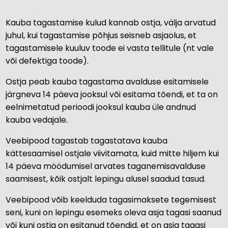
Kauba tagastamise kulud kannab ostja, välja arvatud
juhul, kui tagastamise põhjus seisneb asjaolus, et
tagastamisele kuuluv toode ei vasta tellitule (nt vale
või defektiga toode).
Ostja peab kauba tagastama avalduse esitamisele
järgneva 14 päeva jooksul või esitama tõendi, et ta on
eelnimetatud perioodi jooksul kauba üle andnud
kauba vedajale.
Veebipood tagastab tagastatava kauba
kättesaamisel ostjale viivitamata, kuid mitte hiljem kui
14 päeva möödumisel arvates taganemisavalduse
saamisest, kõik ostjalt lepingu alusel saadud tasud.
Veebipood võib keelduda tagasimaksete tegemisest
seni, kuni on lepingu esemeks oleva asja tagasi saanud
või kuni ostja on esitanud tõendid, et on asja tagasi