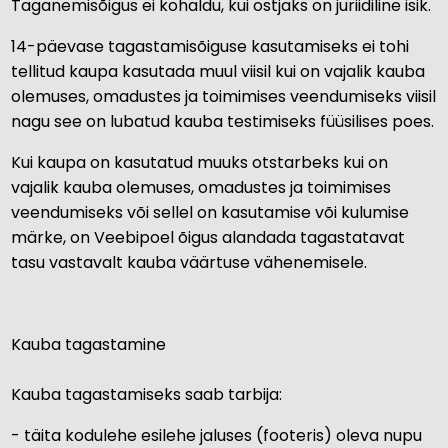
Taganemisõigus ei kohaldu, kui ostjaks on juriidiline isik.
14-päevase tagastamisõiguse kasutamiseks ei tohi
tellitud kaupa kasutada muul viisil kui on vajalik kauba
olemuses, omadustes ja toimimises veendumiseks viisil
nagu see on lubatud kauba testimiseks füüsilises poes.
Kui kaupa on kasutatud muuks otstarbeks kui on
vajalik kauba olemuses, omadustes ja toimimises
veendumiseks või sellel on kasutamise või kulumise
märke, on Veebipoel õigus alandada tagastatavat
tasu vastavalt kauba väärtuse vähenemisele.
Kauba tagastamine
Kauba tagastamiseks saab tarbija:
- täita kodulehe esilehe jaluses (footeris) oleva nupu