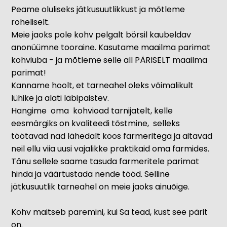
Peame oluliseks jätkusuutlikkust ja mõtleme
roheliselt.
Meie jaoks pole kohv pelgalt börsil kaubeldav
anonüümne tooraine. Kasutame maailma parimat
kohviuba - ja mõtleme selle all PÄRISELT maailma
parimat!
Kanname hoolt, et tarneahel oleks võimalikult
lühike ja alati läbipaistev.
Hangime oma kohvioad tarnijatelt, kelle
eesmärgiks on kvaliteedi tõstmine, selleks
töötavad nad lähedalt koos farmeritega ja aitavad
neil ellu viia uusi vajalikke praktikaid oma farmides.
Tänu sellele saame tasuda farmeritele parimat
hinda ja väärtustada nende tööd. Selline
jätkusuutlik tarneahel on meie jaoks ainuõige.
Kohv maitseb paremini, kui Sa tead, kust see pärit
on.