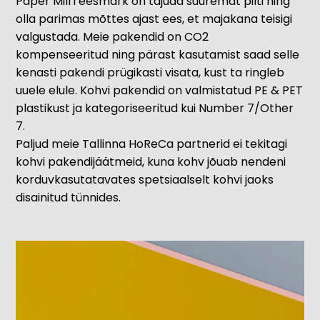
Paper Mill’i eesmärk on tajuda suuremat pilti ning
olla parimas mõttes ajast ees, et majakana teisigi
valgustada. Meie pakendid on CO2
kompenseeritud ning pärast kasutamist saad selle
kenasti pakendi prügikasti visata, kust ta ringleb
uuele elule. Kohvi pakendid on valmistatud PE & PET
plastikust ja kategoriseeritud kui Number 7/Other
7.
Paljud meie Tallinna HoReCa partnerid ei tekitagi
kohvi pakendijäätmeid, kuna kohv jõuab nendeni
korduvkasutatavates spetsiaalselt kohvi jaoks
disainitud tünnides.