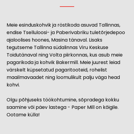
Meie esinduskohvik ja röstikoda asuvad Tallinnas,
endise Tselluloosi- ja Paberivabriku tuletõrjedepoo
ajaloolises hoones, Masina tänaval. Lisaks
tegutseme Tallinna südalinnas Viru Keskuse
Toidutänaval ning Volta piirkonnas, kus asub meie
pagarikoda ja kohvik Bakermill. Meie juurest leiad
värskelt küpsetatud pagaritooteid, rohelist
maailmavaadet ning loomulikult palju väga head
kohvi.
Olgu põhjuseks töökohtumine, sõpradega kokku
saamine või päev lastega - Paper Mill on kõigile.
Ootame külla!