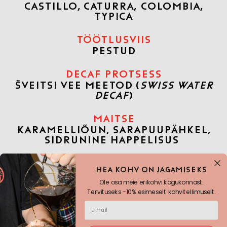
CASTILLO, CATURRA, COLOMBIA,
TYPICA
TÖÖTLUSVIIS
PESTUD
DECAF PROTSESS
ŠVEITSI VEE MEETOD
(
SWISS WATER
DECAF
)
MAITSE
KARAMELLIÕUN, SARAPUUPÄHKEL,
SIDRUNINE HAPPELISUS
SISU
Hea KOHV ON JAGAMISEKS
RÖSTITUD KOHVIOAD
Ole osa meie erikohvi kogukonnast.
Tervituseks -10% esimeselt kohvitellimuselt.
LOE KOHVIST LÄHEMALT (ING.
KEELES)