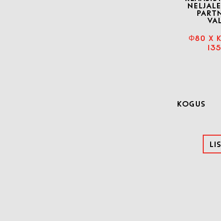
NELJALE
PARTN
VA
Φ80 X K
13
Kogus
Li