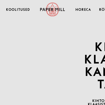
Koolitused
Horeca
Rö
K
kl
ka
t
KINTO
KLAASIS