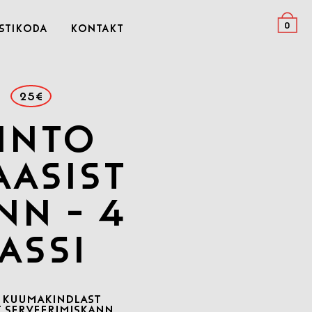
0
stikoda
Kontakt
25€
into
aasist
nn - 4
assi
 KUUMAKINDLAST
T SERVEERIMISKANN