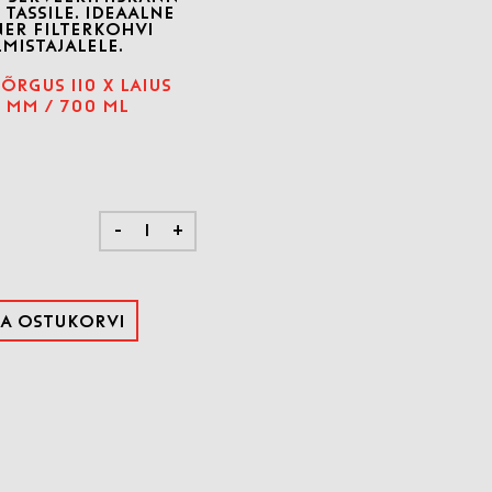
 TASSILE. IDEAALNE
ER FILTERKOHVI
LMISTAJALELE.
ÕRGUS 110 X LAIUS
5 MM / 700 ML
-
+
sa ostukorvi