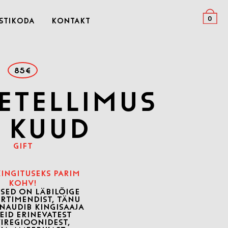
0
stikoda
Kontakt
85€
etellimus
6 kuud
Gift
KINGITUSEKS PARIM
KOHV!
ISED ON LÄBILÕIGE
ORTIMENDIST, TÄNU
 NAUDIB KINGISAAJA
EID ERINEVATEST
IREGIOONIDEST,