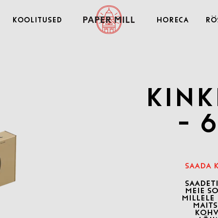
Koolitused
Horeca
Rö
Kink
- 
SAADA 
SAADET
MEIE S
MILLELE
MAITS
KOHV