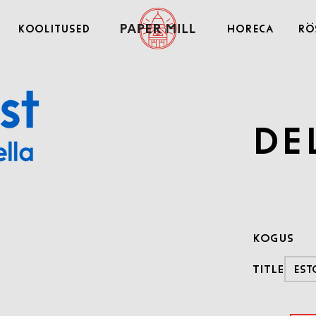
Koolitused
Horeca
Rö
De
Kogus
Title