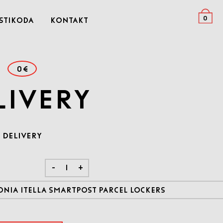
0
stikoda
Kontakt
0€
livery
DELIVERY
-
+