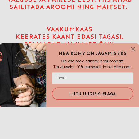
SÄILITADA AROOMI NING MAITSET.
VAAKUMKAAS
KEERATES KAANT EDASI TAGASI,
EEMALDAD ANUMAST ÕHU.
SILIKONIST TIHEND HOIAB ÄRA
Hea KOHV ON JAGAMISEKS
NIISKUSE, LÕHNADE JA VÄLISE ÕHU
Ole osa meie erikohvi kogukonnast.
LIGIPÄÄSU, MADALDADES
Tervituseks -10% esimeselt kohvitellimuselt.
OKSÜDATSIOONI NING TAGAB ET
OAD PÜSIVAD VÄRSKENA
LIITU UUDISKIRJAGA
SISU
FELLOW ATMOS VAAKUMHOIUPURK
1.2L