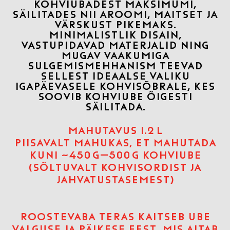
KOHVIUBADEST MAKSIMUMI,
SÄILITADES NII AROOMI, MAITSET JA
VÄRSKUST PIKEMAKS.
MINIMALISTLIK DISAIN,
VASTUPIDAVAD MATERJALID NING
MUGAV VAAKUMIGA
SULGEMISMEHHANISM TEEVAD
SELLEST IDEAALSE VALIKU
IGAPÄEVASELE KOHVISÕBRALE, KES
SOOVIB KOHVIUBE ÕIGESTI
SÄILITADA.
MAHUTAVUS 1.2 L
PIISAVALT MAHUKAS, ET MAHUTADA
KUNI ~450 G–500 G KOHVIUBE
(SÕLTUVALT KOHVISORDIST JA
JAHVATUSTASEMEST)
ROOSTEVABA TERAS KAITSEB UBE
VALGUSE JA PÄIKESE EEST, MIS AITAB