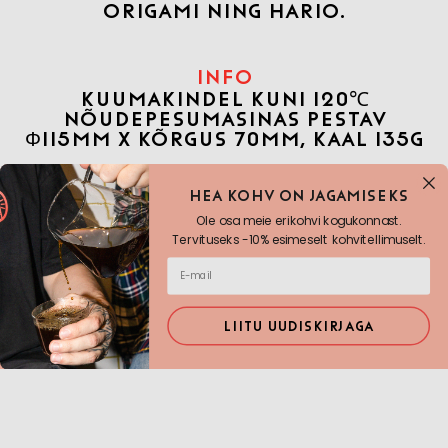
ORIGAMI
NING
HARIO.
INFO
KUUMAKINDEL KUNI 120℃
NÕUDEPESUMASINAS PESTAV
Φ115MM X KÕRGUS 70MM, KAAL 135G
Hea KOHV ON JAGAMISEKS
SISU
Ole osa meie erikohvi kogukonnast.
Tervituseks -10% esimeselt kohvitellimuselt.
KERAAMILINE ORIGAMI
FILTERKOHVI VALMISTAJA S SUURUS
LIITU UUDISKIRJAGA
Kogus
-
+
Lisa ostukorvi