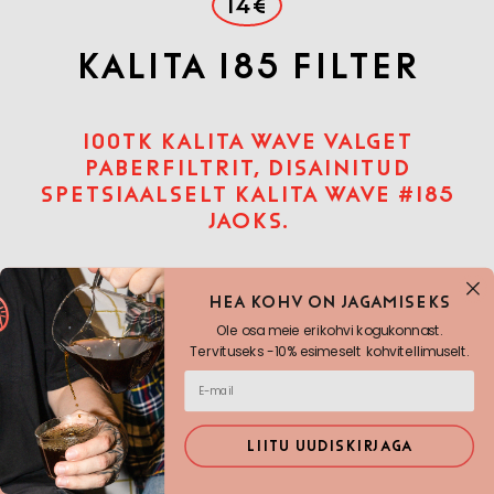
14€
Kalita 185 Filter
100TK KALITA WAVE VALGET
PABERFILTRIT, DISAINITUD
SPETSIAALSELT KALITA WAVE #185
JAOKS.
Kogus
-
+
Hea KOHV ON JAGAMISEKS
Ole osa meie erikohvi kogukonnast.
Tervituseks -10% esimeselt kohvitellimuselt.
Lisa ostukorvi
LIITU UUDISKIRJAGA